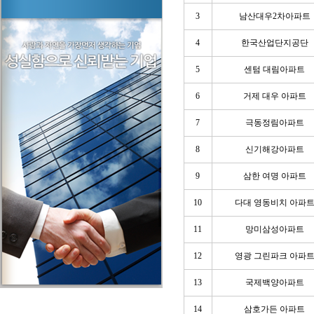
3
남산대우2차아파트
4
한국산업단지공단
5
센텀 대림아파트
6
거제 대우 아파트
7
극동정림아파트
8
신기해강아파트
9
삼한 여명 아파트
10
다대 영동비치 아파
11
망미삼성아파트
12
영광 그린파크 아파
13
국제백양아파트
14
삼호가든 아파트