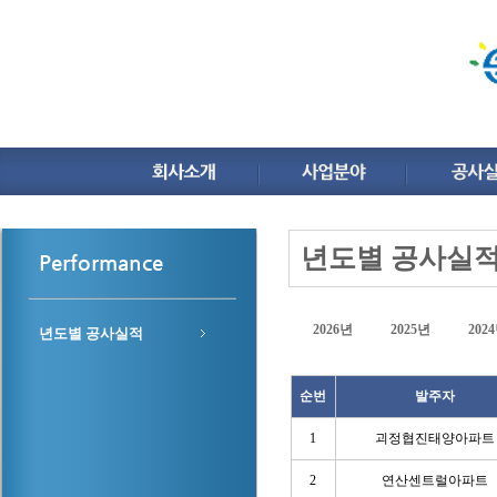
년도별 공사실
Performance
2026년
2025년
202
년도별 공사실적
순번
발주자
1
괴정협진태양아파트
2
연산센트럴아파트