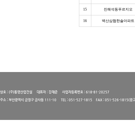
15
진해석동푸르지오
16
벽산삼협한솔아파트
상호 : (주)통영산업건설 대표자 : 강재준 사업자등록번호 : 618-81-20257
주소 : 부산광역시 금정구 금사동 111-10 TEL : 051-527-1815 FAX : 051-526-1815(광